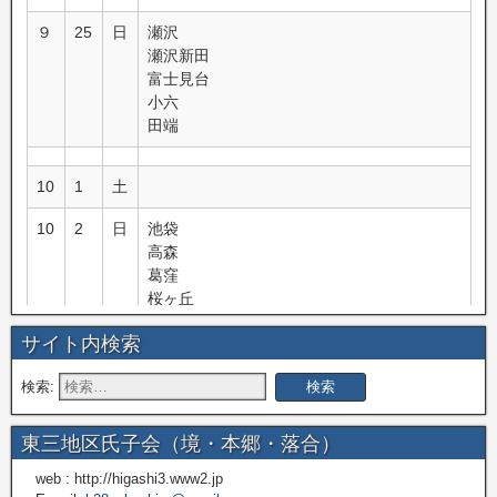
９
25
日
瀬沢
瀬沢新田
富士見台
小六
田端
10
1
土
10
2
日
池袋
高森
葛窪
桜ヶ丘
富里
サイト内検索
10
8
土
検索:
10
9
日
信濃境
机
東三地区氏子会（境・本郷・落合）
10
10
月
立沢上羽場
web : http://higashi3.www2.jp