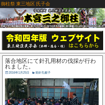
御柱祭 東三地区 氏子会
落合地区にて針孔用材の伐採が行わ
れました。
2016年1月25日
前針孔梃子