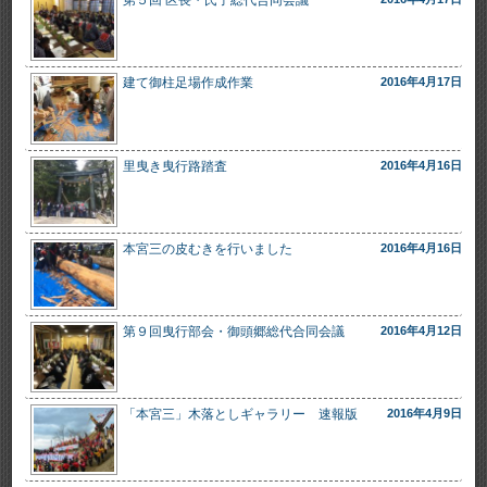
第５回 区長・氏子総代合同会議
建て御柱足場作成作業
2016年4月17日
里曳き曳行路踏査
2016年4月16日
本宮三の皮むきを行いました
2016年4月16日
第９回曳行部会・御頭郷総代合同会議
2016年4月12日
「本宮三」木落としギャラリー 速報版
2016年4月9日