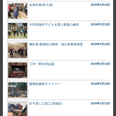
全体作業(斧方係)
2016年3月19日
3/16境地区子ども木遣り最後の練習
2016年3月19日
喇叭係 建御柱の練習・曳行路事前調査
2016年3月14日
三市一郡合同会議
2016年3月14日
建御柱練習ギャラリー
2016年3月14日
針子差し口加工(境地区)
2016年3月13日