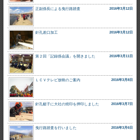
正副係長による曳行路踏査
2016年3月12日
針孔差口加工
2016年3月12日
第２回「記録係会議」を開きました
2016年3月11日
ＬＣＶテレビ放映のご案内
2016年3月8日
針孔梃子に大社の焼印を押印しました
2016年3月7日
曳行路踏査を行いました
2016年3月6日