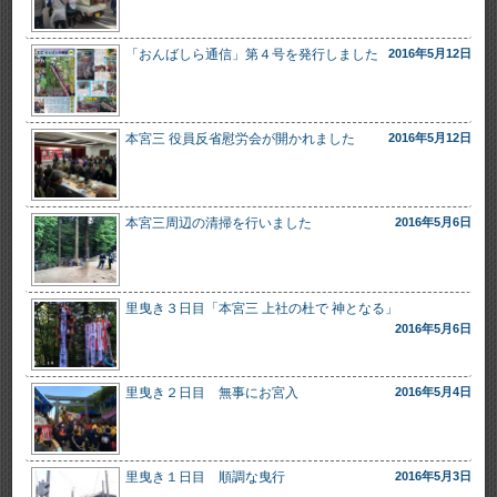
「おんばしら通信」第４号を発行しました
2016年5月12日
本宮三 役員反省慰労会が開かれました
2016年5月12日
本宮三周辺の清掃を行いました
2016年5月6日
里曳き３日目「本宮三 上社の杜で 神となる」
2016年5月6日
里曳き２日目 無事にお宮入
2016年5月4日
里曳き１日目 順調な曳行
2016年5月3日