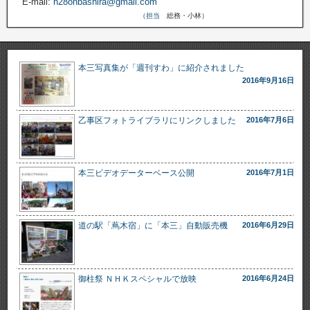
E-mail:
h28onbashira@gmail.com
（
担当
総務・小林）
10
15
土
10
16
日
上蔦木
先達
本三写真集が「週刊すわ」に紹介されました
2016年9月16日
10
22
土
乙事区フォトライブラリにリンクしました
2016年7月6日
10
23
日
11
23
水
平岡
本三ビデオデーターベース公開
2016年7月1日
道の駅「蔦木宿」に「本三」自動販売機
2016年6月29日
御柱祭 ＮＨＫスペシャルで放映
2016年6月24日