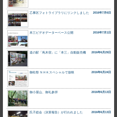
10
22
土
乙事区フォトライブラリにリンクしました
2016年7月6日
10
23
日
11
23
水
平岡
本三ビデオデーターベース公開
2016年7月1日
道の駅「蔦木宿」に「本三」自動販売機
2016年6月29日
御柱祭 ＮＨＫスペシャルで放映
2016年6月24日
御小屋山、御礼参拝
2016年6月13日
氏子総会（決算報告）が行われました
2016年6月13日