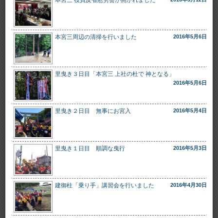
本宮三周辺の清掃を行いました
2016年5月6日
里曳き３日目「本宮三 上社の杜で 神となる」
2016年5月6日
里曳き２日目 無事にお宮入
2016年5月4日
里曳き１日目 順調な曳行
2016年5月3日
建御柱「乗り手」講習会を行いました
2016年4月30日