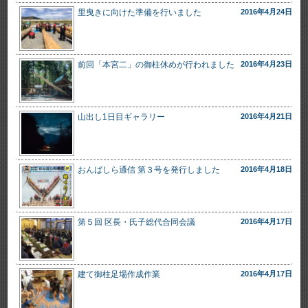
里曳きに向けた準備を行いました
2016年4月24日
前回「本宮二」の御柱休めが行われました
2016年4月23日
山出し1日目ギャラリー
2016年4月21日
おんばしら通信 第３号を発行しました
2016年4月18日
第５回 区長・氏子総代合同会議
2016年4月17日
建て御柱足場作成作業
2016年4月17日