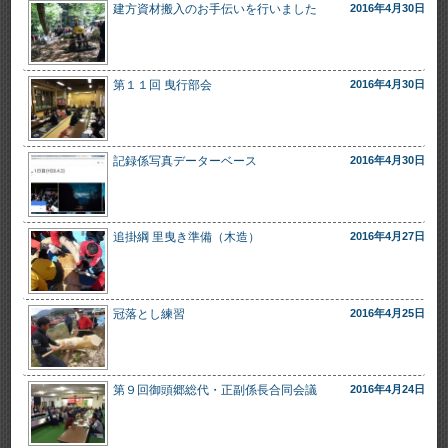
建方資材搬入のお手伝いを行いました
2016年4月30日
第１１回 曳行部会
2016年4月30日
記録係写真データーベース
2016年4月30日
追掛綱 里曳き準備（木造）
2016年4月27日
冠落とし練習
2016年4月25日
第９回御頭郷総代・正副係長合同会議
2016年4月24日