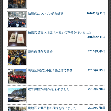
抽籤式についての追加連絡
2016年2月12日
抽籤式 斎庭入場証「木札」の準備を行いました
2016年2月11日
祭典係 俵作り開始
2016年2月9日
境地区練習に小梃子係全体で参加
2016年2月9日
建て御柱の練習が行われました
2016年2月8日
境地区 針孔用材の伐採を行いました
2016年2月8日