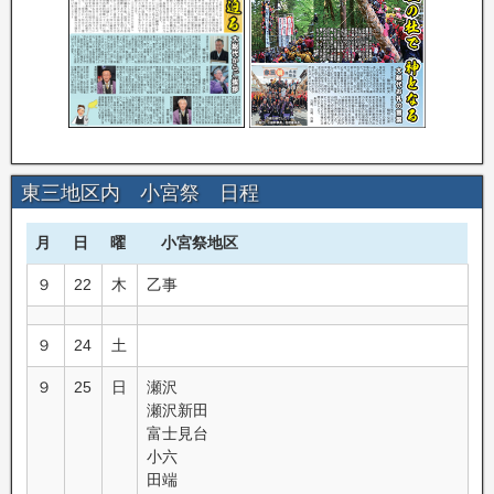
東三地区内 小宮祭 日程
月
日
曜
小宮祭地区
９
22
木
乙事
９
24
土
９
25
日
瀬沢
瀬沢新田
富士見台
小六
田端