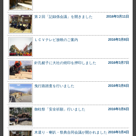
第２回「記録係会議」を開きました
2016年3月11日
ＬＣＶテレビ放映のご案内
2016年3月8日
針孔梃子に大社の焼印を押印しました
2016年3月7日
曳行路踏査を行いました
2016年3月6日
御柱祭「安全祈願」行いました
2016年3月6日
木遣り・喇叭・祭典合同会議が開かれました
2016年3月4日