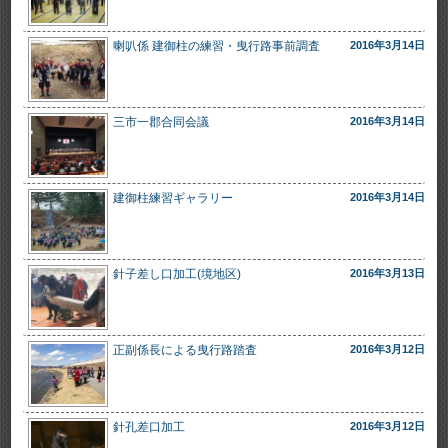
喇叭係 建御柱の練習・曳行路事前調査
2016年3月14日
三市一郡合同会議
2016年3月14日
建御柱練習ギャラリー
2016年3月14日
針子差し口加工(境地区)
2016年3月13日
正副係長による曳行路踏査
2016年3月12日
針孔差口加工
2016年3月12日