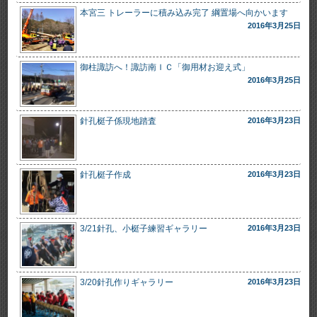
本宮三 トレーラーに積み込み完了 綱置場へ向かいます
2016年3月25日
御柱諏訪へ！諏訪南ＩＣ「御用材お迎え式」
2016年3月25日
針孔梃子係現地踏査
2016年3月23日
針孔梃子作成
2016年3月23日
3/21針孔、小梃子練習ギャラリー
2016年3月23日
3/20針孔作りギャラリー
2016年3月23日