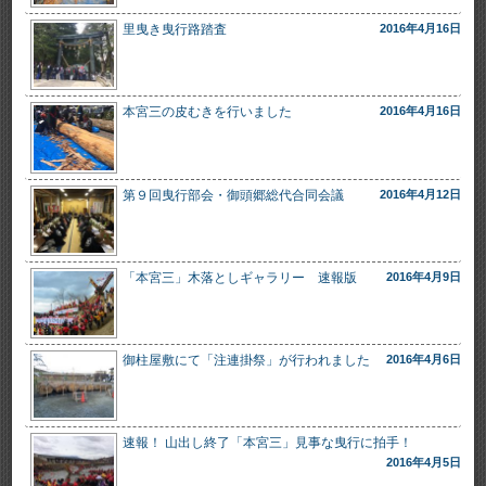
里曳き曳行路踏査
2016年4月16日
本宮三の皮むきを行いました
2016年4月16日
第９回曳行部会・御頭郷総代合同会議
2016年4月12日
「本宮三」木落としギャラリー 速報版
2016年4月9日
御柱屋敷にて「注連掛祭」が行われました
2016年4月6日
速報！ 山出し終了「本宮三」見事な曳行に拍手！
2016年4月5日