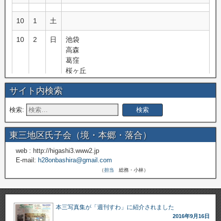
10
1
土
10
2
日
池袋
高森
葛窪
桜ヶ丘
富里
サイト内検索
10
8
土
検索:
10
9
日
信濃境
机
東三地区氏子会（境・本郷・落合）
10
10
月
立沢上羽場
web : http://higashi3.www2.jp
E-mail:
h28onbashira@gmail.com
（
担当
総務・小林）
10
15
土
10
16
日
上蔦木
先達
本三写真集が「週刊すわ」に紹介されました
2016年9月16日