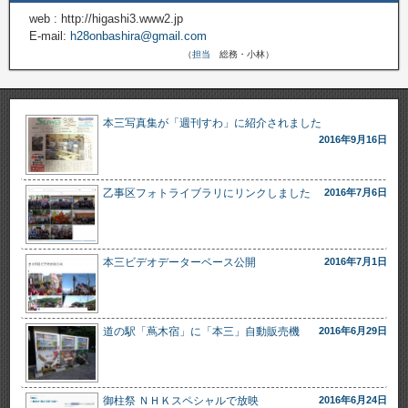
10
10
月
立沢上羽場
web : http://higashi3.www2.jp
E-mail:
h28onbashira@gmail.com
（
担当
総務・小林）
10
15
土
10
16
日
上蔦木
先達
本三写真集が「週刊すわ」に紹介されました
2016年9月16日
10
22
土
乙事区フォトライブラリにリンクしました
2016年7月6日
10
23
日
11
23
水
平岡
本三ビデオデーターベース公開
2016年7月1日
道の駅「蔦木宿」に「本三」自動販売機
2016年6月29日
御柱祭 ＮＨＫスペシャルで放映
2016年6月24日