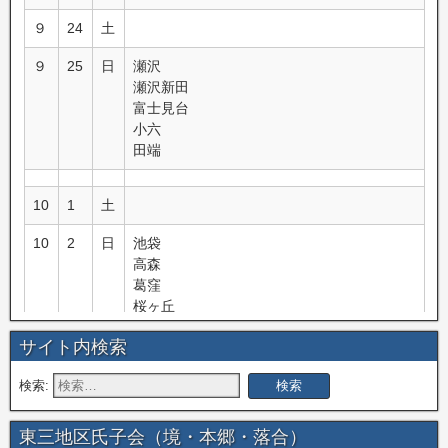
９
24
土
９
25
日
瀬沢
瀬沢新田
富士見台
小六
田端
10
1
土
10
2
日
池袋
高森
葛窪
桜ヶ丘
富里
サイト内検索
10
8
土
検索:
10
9
日
信濃境
机
東三地区氏子会（境・本郷・落合）