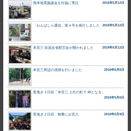
熊本地震義援金を社協に寄託
2016年5月12日
「おんばしら通信」第４号を発行しました
2016年5月12日
本宮三 役員反省慰労会が開かれました
2016年5月12日
本宮三周辺の清掃を行いました
2016年5月6日
里曳き３日目「本宮三 上社の杜で 神となる」
2016年5月6日
里曳き２日目 無事にお宮入
2016年5月4日