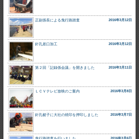
正副係長による曳行路踏査
2016年3月12日
針孔差口加工
2016年3月12日
第２回「記録係会議」を開きました
2016年3月11日
ＬＣＶテレビ放映のご案内
2016年3月8日
針孔梃子に大社の焼印を押印しました
2016年3月7日
曳行路踏査を行いました
2016年3月6日