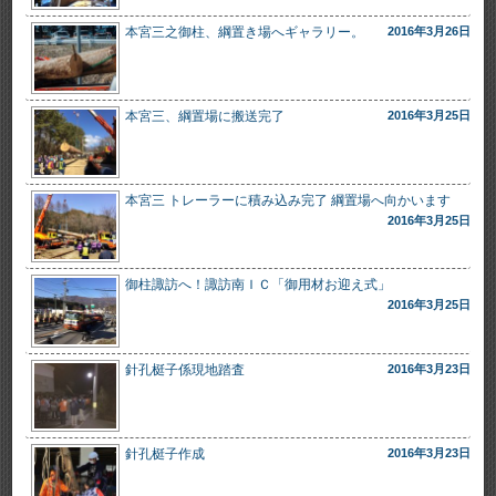
本宮三之御柱、綱置き場へギャラリー。
2016年3月26日
本宮三、綱置場に搬送完了
2016年3月25日
本宮三 トレーラーに積み込み完了 綱置場へ向かいます
2016年3月25日
御柱諏訪へ！諏訪南ＩＣ「御用材お迎え式」
2016年3月25日
針孔梃子係現地踏査
2016年3月23日
針孔梃子作成
2016年3月23日