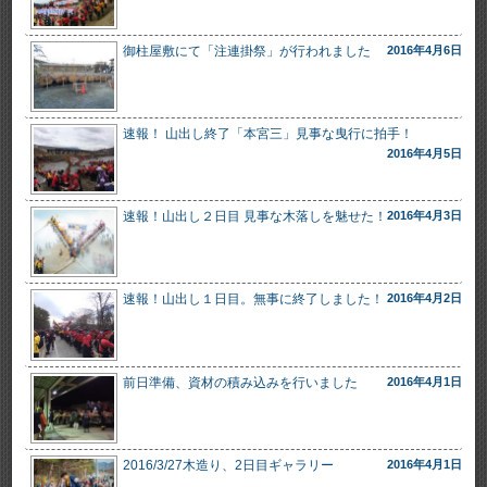
御柱屋敷にて「注連掛祭」が行われました
2016年4月6日
速報！ 山出し終了「本宮三」見事な曳行に拍手！
2016年4月5日
速報！山出し２日目 見事な木落しを魅せた！
2016年4月3日
速報！山出し１日目。無事に終了しました！
2016年4月2日
前日準備、資材の積み込みを行いました
2016年4月1日
2016/3/27木造り、2日目ギャラリー
2016年4月1日