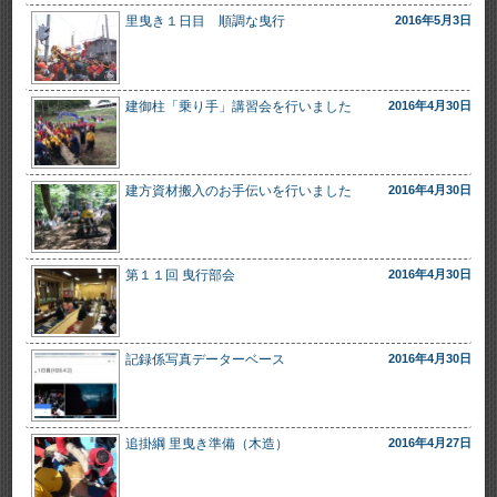
里曳き１日目 順調な曳行
2016年5月3日
建御柱「乗り手」講習会を行いました
2016年4月30日
建方資材搬入のお手伝いを行いました
2016年4月30日
第１１回 曳行部会
2016年4月30日
記録係写真データーベース
2016年4月30日
追掛綱 里曳き準備（木造）
2016年4月27日