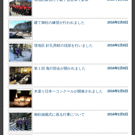
建て御柱の練習が行われました
2016年2月8日
境地区 針孔用材の伐採を行いました
2016年2月8日
第１回 曳行部会が開かれました
2016年2月8日
木遣り日本一コンクールが開催されました
2016年2月6日
御柱抽籤式に係る行事について
2016年2月5日