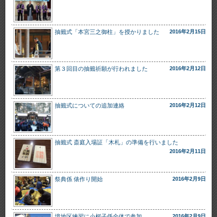
抽籤式「本宮三之御柱」を授かりました
2016年2月15日
第３回目の抽籤祈願が行われました
2016年2月12日
抽籤式についての追加連絡
2016年2月12日
抽籤式 斎庭入場証「木札」の準備を行いました
2016年2月11日
祭典係 俵作り開始
2016年2月9日
境地区練習に小梃子係全体で参加
2016年2月9日