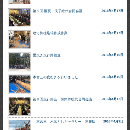
第５回 区長・氏子総代合同会議
2016年4月17日
建て御柱足場作成作業
2016年4月17日
里曳き曳行路踏査
2016年4月16日
本宮三の皮むきを行いました
2016年4月16日
第９回曳行部会・御頭郷総代合同会議
2016年4月12日
「本宮三」木落としギャラリー 速報版
2016年4月9日