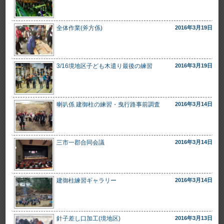
全体作業(斧方係)
2016年3月19日
3/16境地区子ども木遣り最後の練習
2016年3月19日
喇叭係 建御柱の練習・曳行路事前調査
2016年3月14日
三市一郡合同会議
2016年3月14日
建御柱練習ギャラリー
2016年3月14日
針子差し口加工(境地区)
2016年3月13日