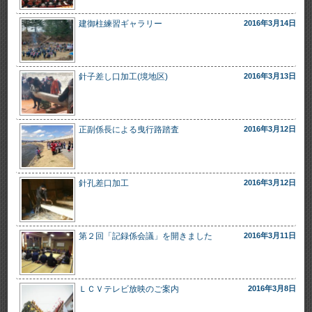
建御柱練習ギャラリー
2016年3月14日
針子差し口加工(境地区)
2016年3月13日
正副係長による曳行路踏査
2016年3月12日
針孔差口加工
2016年3月12日
第２回「記録係会議」を開きました
2016年3月11日
ＬＣＶテレビ放映のご案内
2016年3月8日