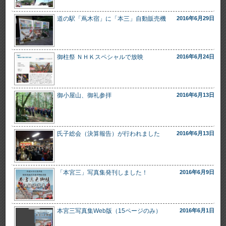
道の駅「蔦木宿」に「本三」自動販売機
2016年6月29日
御柱祭 ＮＨＫスペシャルで放映
2016年6月24日
御小屋山、御礼参拝
2016年6月13日
氏子総会（決算報告）が行われました
2016年6月13日
「本宮三」写真集発刊しました！
2016年6月9日
本宮三写真集Web版（15ページのみ）
2016年6月1日