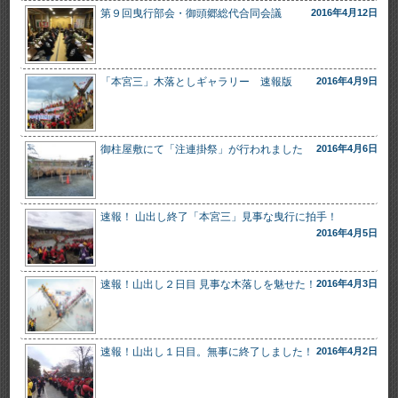
第９回曳行部会・御頭郷総代合同会議
2016年4月12日
「本宮三」木落としギャラリー 速報版
2016年4月9日
御柱屋敷にて「注連掛祭」が行われました
2016年4月6日
速報！ 山出し終了「本宮三」見事な曳行に拍手！
2016年4月5日
速報！山出し２日目 見事な木落しを魅せた！
2016年4月3日
速報！山出し１日目。無事に終了しました！
2016年4月2日