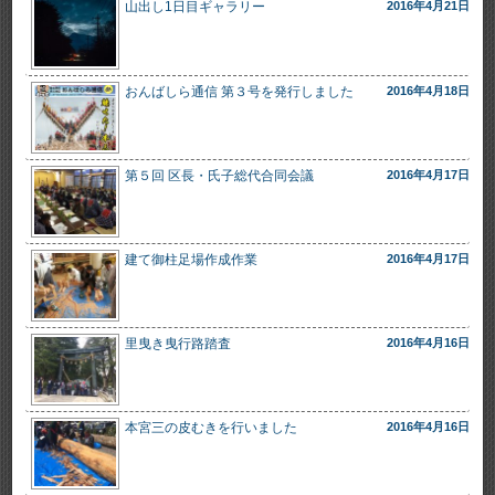
山出し1日目ギャラリー
2016年4月21日
おんばしら通信 第３号を発行しました
2016年4月18日
第５回 区長・氏子総代合同会議
2016年4月17日
建て御柱足場作成作業
2016年4月17日
里曳き曳行路踏査
2016年4月16日
本宮三の皮むきを行いました
2016年4月16日