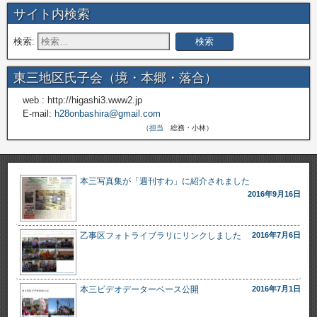
富里
サイト内検索
10
8
土
検索:
10
9
日
信濃境
机
東三地区氏子会（境・本郷・落合）
10
10
月
立沢上羽場
web : http://higashi3.www2.jp
E-mail:
h28onbashira@gmail.com
（
担当
総務・小林）
10
15
土
10
16
日
上蔦木
先達
本三写真集が「週刊すわ」に紹介されました
2016年9月16日
10
22
土
乙事区フォトライブラリにリンクしました
2016年7月6日
10
23
日
11
23
水
平岡
本三ビデオデーターベース公開
2016年7月1日