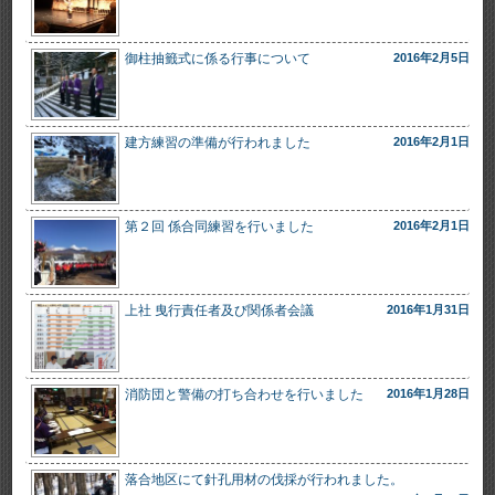
御柱抽籤式に係る行事について
2016年2月5日
建方練習の準備が行われました
2016年2月1日
第２回 係合同練習を行いました
2016年2月1日
上社 曳行責任者及び関係者会議
2016年1月31日
消防団と警備の打ち合わせを行いました
2016年1月28日
落合地区にて針孔用材の伐採が行われました。