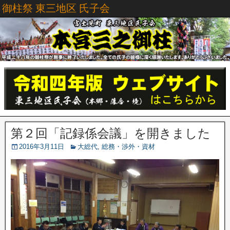
御柱祭 東三地区 氏子会
第２回「記録係会議」を開きました
2016年3月11日
大総代
,
総務・渉外・資材