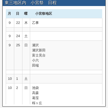
東三地区内 小宮祭 日程
月
日
曜
小宮祭地区
９
22
木
乙事
９
24
土
９
25
日
瀬沢
瀬沢新田
富士見台
小六
田端
10
1
土
10
2
日
池袋
高森
葛窪
桜ヶ丘