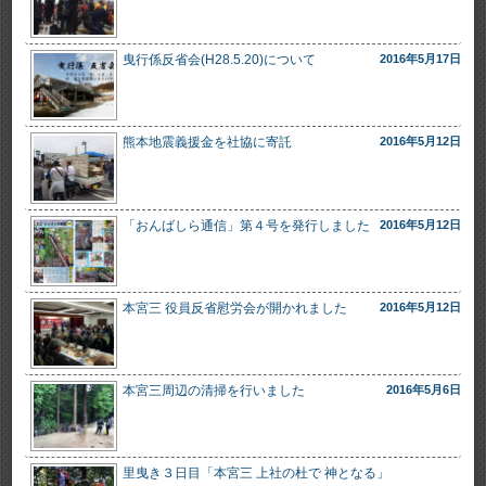
曳行係反省会(H28.5.20)について
2016年5月17日
熊本地震義援金を社協に寄託
2016年5月12日
「おんばしら通信」第４号を発行しました
2016年5月12日
本宮三 役員反省慰労会が開かれました
2016年5月12日
本宮三周辺の清掃を行いました
2016年5月6日
里曳き３日目「本宮三 上社の杜で 神となる」