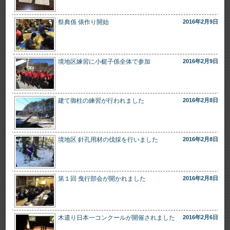
祭典係 俵作り開始
2016年2月9日
境地区練習に小梃子係全体で参加
2016年2月9日
建て御柱の練習が行われました
2016年2月8日
境地区 針孔用材の伐採を行いました
2016年2月8日
第１回 曳行部会が開かれました
2016年2月8日
木遣り日本一コンクールが開催されました
2016年2月6日