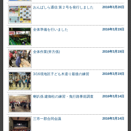
おんばしら通信 第２号を発行しました
2016年3月20日
全体準備を行いました
2016年3月19日
全体作業(斧方係)
2016年3月19日
3/16境地区子ども木遣り最後の練習
2016年3月19日
喇叭係 建御柱の練習・曳行路事前調査
2016年3月14日
三市一郡合同会議
2016年3月14日