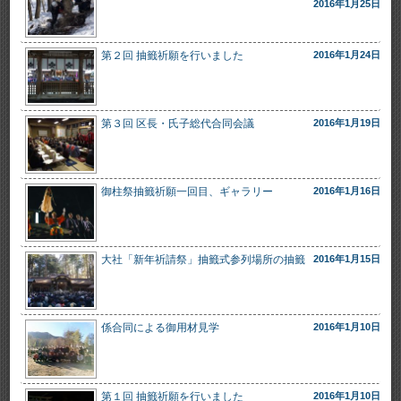
2016年1月25日
第２回 抽籤祈願を行いました
2016年1月24日
第３回 区長・氏子総代合同会議
2016年1月19日
御柱祭抽籤祈願一回目、ギャラリー
2016年1月16日
大社「新年祈請祭」抽籤式参列場所の抽籤
2016年1月15日
係合同による御用材見学
2016年1月10日
第１回 抽籤祈願を行いました
2016年1月10日