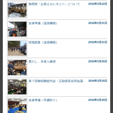
御用材「お迎えセレモニー」について
2016年3月22日
全体準備（追掛綱係）
2016年3月21日
現地踏査（追掛綱係）
2016年3月21日
墨だし、木造り練習
2016年3月20日
第７回御頭郷総代会・正副係長合同会議
2016年3月20日
全体準備（手綱作り）
2016年3月20日