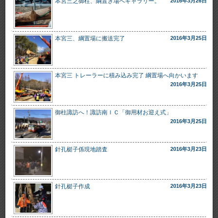
本宮三之御柱、綱置き場へギャラリー。
2016年3月26日
本宮三、綱置場に搬送完了
2016年3月25日
本宮三 トレーラーに積み込み完了 綱置場へ向かいます
2016年3月25日
御柱諏訪へ！諏訪南ＩＣ「御用材お迎え式」
2016年3月25日
針孔梃子係現地踏査
2016年3月23日
針孔梃子作成
2016年3月23日