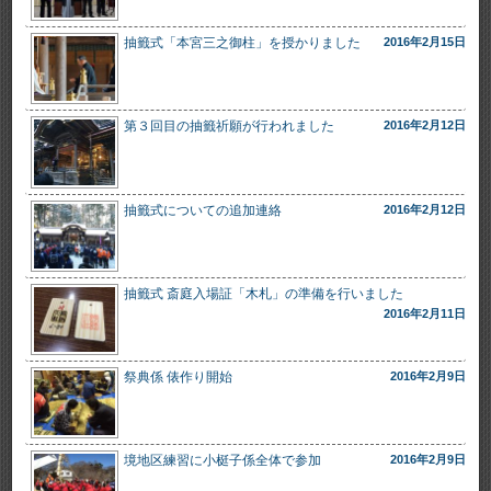
抽籤式「本宮三之御柱」を授かりました
2016年2月15日
第３回目の抽籤祈願が行われました
2016年2月12日
抽籤式についての追加連絡
2016年2月12日
抽籤式 斎庭入場証「木札」の準備を行いました
2016年2月11日
祭典係 俵作り開始
2016年2月9日
境地区練習に小梃子係全体で参加
2016年2月9日