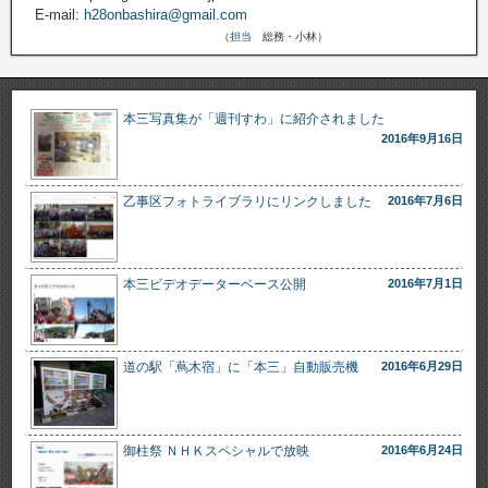
E-mail:
h28onbashira@gmail.com
（
担当
総務・小林）
10
15
土
10
16
日
上蔦木
先達
本三写真集が「週刊すわ」に紹介されました
2016年9月16日
10
22
土
乙事区フォトライブラリにリンクしました
2016年7月6日
10
23
日
11
23
水
平岡
本三ビデオデーターベース公開
2016年7月1日
道の駅「蔦木宿」に「本三」自動販売機
2016年6月29日
御柱祭 ＮＨＫスペシャルで放映
2016年6月24日