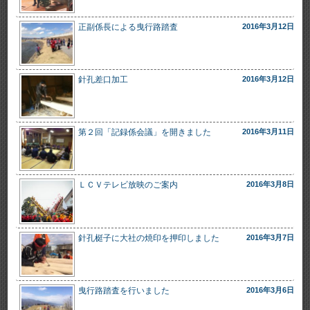
正副係長による曳行路踏査
2016年3月12日
針孔差口加工
2016年3月12日
第２回「記録係会議」を開きました
2016年3月11日
ＬＣＶテレビ放映のご案内
2016年3月8日
針孔梃子に大社の焼印を押印しました
2016年3月7日
曳行路踏査を行いました
2016年3月6日