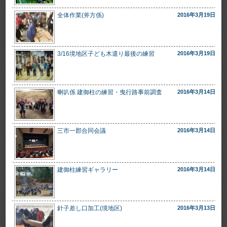
全体作業(斧方係)
2016年3月19日
3/16境地区子ども木遣り最後の練習
2016年3月19日
喇叭係 建御柱の練習・曳行路事前調査
2016年3月14日
三市一郡合同会議
2016年3月14日
建御柱練習ギャラリー
2016年3月14日
針子差し口加工(境地区)
2016年3月13日