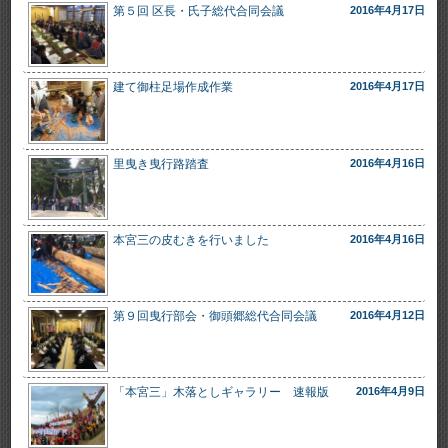
第５回 区長・氏子総代合同会議
2016年4月17日
建て御柱足場作成作業
2016年4月17日
里曳き曳行路踏査
2016年4月16日
本宮三の皮むきを行いました
2016年4月16日
第９回曳行部会・御頭郷総代合同会議
2016年4月12日
「本宮三」木落としギャラリー 速報版
2016年4月9日