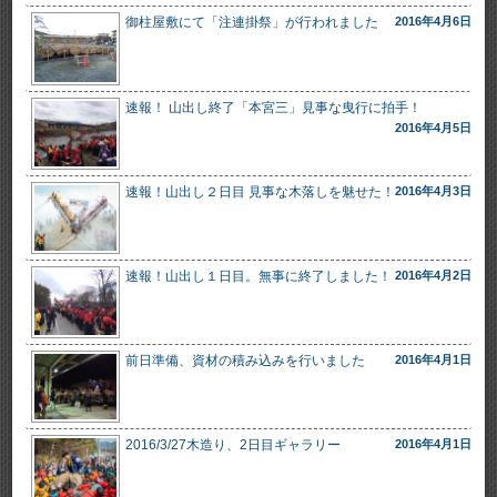
御柱屋敷にて「注連掛祭」が行われました
2016年4月6日
速報！ 山出し終了「本宮三」見事な曳行に拍手！
2016年4月5日
速報！山出し２日目 見事な木落しを魅せた！
2016年4月3日
速報！山出し１日目。無事に終了しました！
2016年4月2日
前日準備、資材の積み込みを行いました
2016年4月1日
2016/3/27木造り、2日目ギャラリー
2016年4月1日