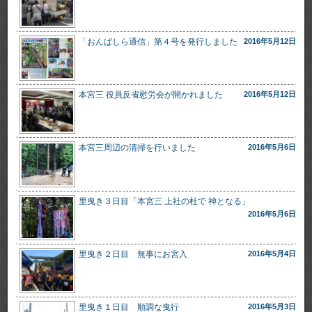
「おんばしら通信」第４号を発行しました
2016年5月12日
本宮三 役員反省慰労会が開かれました
2016年5月12日
本宮三周辺の清掃を行いました
2016年5月6日
里曳き３日目「本宮三 上社の杜で 神となる」
2016年5月6日
里曳き２日目 無事にお宮入
2016年5月4日
里曳き１日目 順調な曳行
2016年5月3日