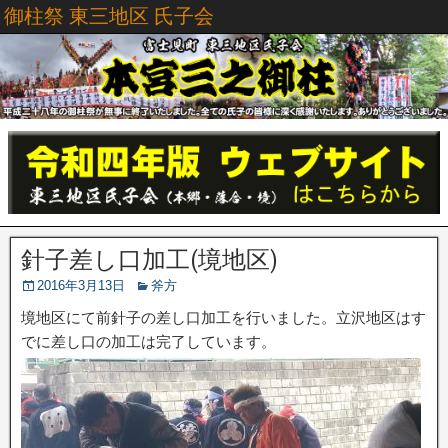
御柱祭 東三地区 氏子会
針子差し口加工(境地区)
2016年3月13日
斧方
境地区にて前針子の差し口加工を行いました。立沢地区はす
でに差し口の加工は完了しています。