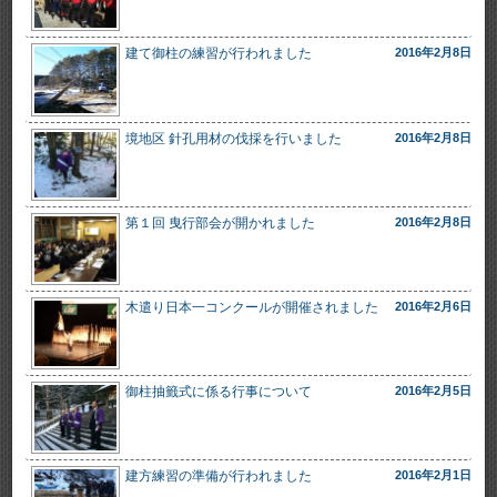
建て御柱の練習が行われました
2016年2月8日
境地区 針孔用材の伐採を行いました
2016年2月8日
第１回 曳行部会が開かれました
2016年2月8日
木遣り日本一コンクールが開催されました
2016年2月6日
御柱抽籤式に係る行事について
2016年2月5日
建方練習の準備が行われました
2016年2月1日