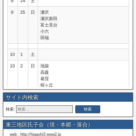
９
24
土
９
25
日
瀬沢
瀬沢新田
富士見台
小六
田端
10
1
土
10
2
日
池袋
高森
葛窪
桜ヶ丘
富里
サイト内検索
10
8
土
検索:
10
9
日
信濃境
机
東三地区氏子会（境・本郷・落合）
10
10
月
立沢上羽場
web : http://higashi3.www2.jp